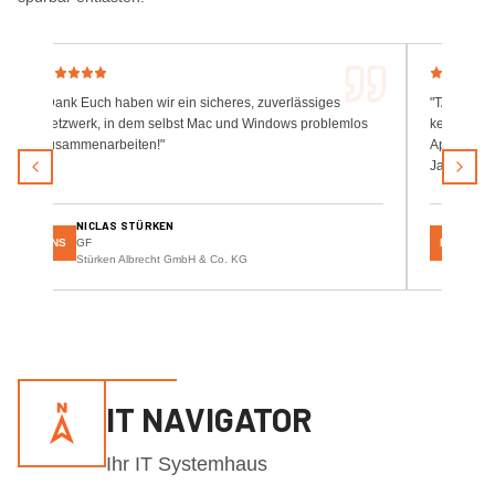
"
Dank Euch haben wir ein sicheres, zuverlässiges
"
TAUWERK IT
Netzwerk, in dem selbst Mac und Windows problemlos
kennen. Di
zusammenarbeiten!
"
Apple. TAU
Jahren zuv
NICLAS STÜRKEN
KLAU
NS
GF
KH
GF
Stürken Albrecht GmbH & Co. KG
ike I
IT NAVIGATOR
Ihr IT Systemhaus